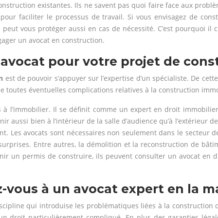
struction existantes. Ils ne savent pas quoi faire face aux problè
ur faciliter le processus de travail. Si vous envisagez de constr
i peut vous protéger aussi en cas de nécessité. C’est pourquoi il
gager un avocat en construction.
avocat pour votre projet de const
n
est de pouvoir s’appuyer sur l’expertise d’un spécialiste. De cett
de toutes éventuelles complications relatives à la construction immo
s à l’immobilier. Il se définit comme un expert en droit immobilie
ir aussi bien à l’intérieur de la salle d’audience qu’à l’extérieur 
itent. Les avocats sont nécessaires non seulement dans le secteur de
rprises. Entre autres, la démolition et la reconstruction de bât
tenir un permis de construire, ils peuvent consulter un avocat en 
-vous à un avocat expert en la ma
discipline qui introduise les problématiques liées à la construction
t un droit particulièrement compliqué. En plus des garanties léga