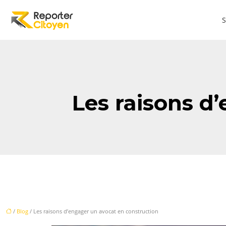
S
Les raisons d
/
Blog
/ Les raisons d’engager un avocat en construction