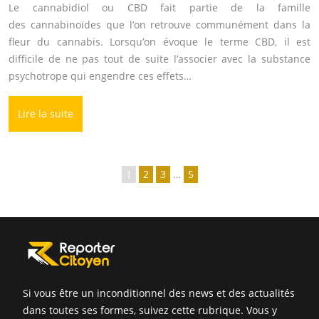
Le cannabidiol ou CBD fait partie de la famille
des cannabinoïdes que l’on retrouve communément dans la
fleur du cannabis. Lorsqu’on évoque le terme CBD, il est
difficile de ne pas tout de suite l’associer avec la substance
psychotrope qui engendre ces effets…
Lire la suite
1
2
3
…
5
Si vous être un inconditionnel des news et des actualités
dans toutes ses formes, suivez cette rubrique. Vous y