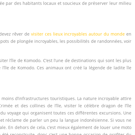
ée par des habitants locaux et soucieux de préserver leur milieu
s devez rêver de
visiter ces lieux incroyables autour du monde
en
 spots de plongée incroyables, les possibilités de randonnées, voir
siter l’île de Komodo. C’est l’une de destinations qui sont les plus
e l’île de Komodo. Ces animaux ont créé la légende de ladite île
moins d’infrastructures touristiques. La nature incroyable attire
ée et des collines de l’île, visiter le célèbre dragon de l’île
 du voyage qui organisent toutes ces différentes excursions. Une
e et réclame de parler un peu la langue indonésienne. Si vous ne
cale. En dehors de cela, c’est mieux également de louer une moto
été reconstruite, donc c’est une bonne occasion de profiter du