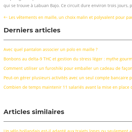
qui se trouve à Labuan Bajo. Ce circuit dure environ trois jours, 
Les vêtements en maille, un choix malin et polyvalent pour pa
Derniers articles
Avec quel pantalon associer un polo en maille ?
Bonbons au delta-9 THC et gestion du stress léger : mythe gourm
Comment utiliser un furoshiki pour emballer un cadeau de façon
Peut-on gérer plusieurs activités avec un seul compte bancaire p
Combien de temps maintenir 11 salariés avant la mise en place 
Articles similaires
Un vélo hollandais est-il adapté aux trajets longs ou seulement