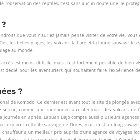
 l’observation des reptiles, c’est sans aucun doute une île protég
 ?
’endroits que vous n’auriez jamais pensé visiter de votre vie. Vou
, les belles plages, les volcans, la flore et la faune sauvage, les
 plage au monde.
accès est moins difficile, mais il est fortement possible de bien vi
t dédié pour les aventuriers qui souhaitent faire l’expérience d
uées ?
onal de Komodo. Ce dernier est avant tout le site de plongée avec 
 le séjour, comme une randonnée aux alentours des volcans de Crim
à la journée en apnée. Labuan Bajo compte aussi plusieurs agences
ur explorer cette île sauvage de Flores, mais c’est un long voyag
ec chauffeur à un meilleur prix auprès d’une agence de voyages lo
 plupart de la route de Labuan Bajo qui se trouve à Kilimutu a 