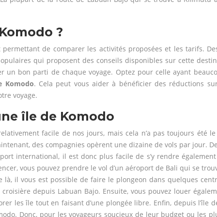
 Komodo ?
 permettant de comparer les activités proposées et les tarifs. De
 populaires qui proposent des conseils disponibles sur cette dest
rer un bon parti de chaque voyage. Optez pour celle ayant beauco
de Komodo
. Cela peut vous aider à bénéficier des réductions sur
tre voyage.
une île de Komodo
ativement facile de nos jours, mais cela n’a pas toujours été le 
aintenant, des compagnies opèrent une dizaine de vols par jour. De
ort international, il est donc plus facile de s’y rendre également
r, vous pouvez prendre le vol d’un aéroport de Bali qui se trouve
e là, il vous est possible de faire le plongeon dans quelques cen
une croisière depuis Labuan Bajo. Ensuite, vous pouvez louer égal
plorer les île tout en faisant d’une plongée libre. Enfin, depuis l’
do. Donc, pour les voyageurs soucieux de leur budget ou les plus