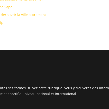
 de Sapa
découvrir la ville autrement
rip
outes ses formes, suivez cette rubrique. Vous y trouverez des info
 et sportif au niveau national et international.