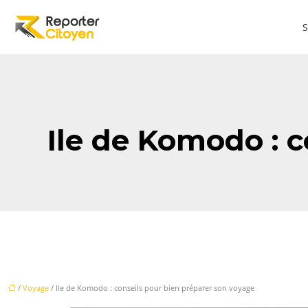
S
Ile de Komodo : 
/
Voyage
/ Ile de Komodo : conseils pour bien préparer son voyage