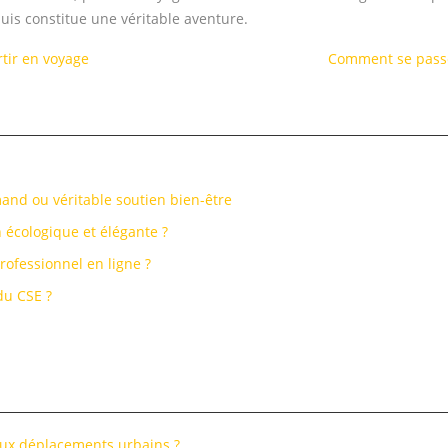
puis constitue une véritable aventure.
rtir en voyage
Comment se passe
and ou véritable soutien bien-être
 écologique et élégante ?
rofessionnel en ligne ?
du CSE ?
 aux déplacements urbains ?