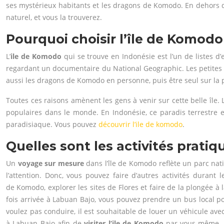
ses mystérieux habitants et les dragons de Komodo. En dehors de
naturel, et vous la trouverez.
Pourquoi choisir l’île de Komodo
L’
ile de Komodo
qui se trouve en Indonésie est l’un de listes d
regardant un documentaire du National Geographic. Les petites îles
aussi les dragons de Komodo en personne, puis être seul sur la
Toutes ces raisons amènent les gens à venir sur cette belle île. L’
populaires dans le monde. En Indonésie, ce paradis terrestre es
paradisiaque. Vous pouvez
découvrir l’ile de komodo
.
Quelles sont les activités pratiq
Un
voyage sur mesure
dans l’île de Komodo reflète un parc nati
l’attention. Donc, vous pouvez faire d’autres activités durant
de Komodo, explorer les sites de Flores et faire de la plongée 
fois arrivée à Labuan Bajo, vous pouvez prendre un bus local po
voulez pas conduire, il est souhaitable de louer un véhicule av
à Labuan Bajo afin de
visiter l’ile de Komodo
par vous-même. La